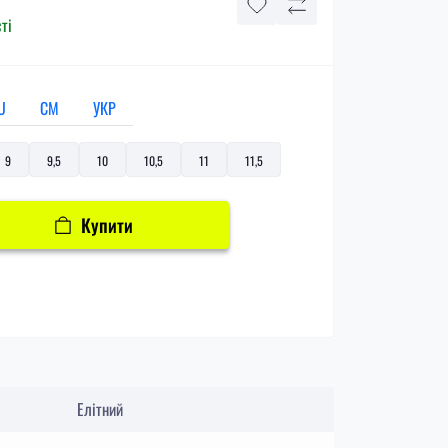
ті
U
СМ
УКР
9
9,5
10
10,5
11
11,5
Купити
Елітний