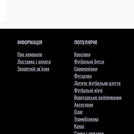
ІНФОРМАЦІЯ
ПОПУЛЯРНЕ
Про компанію
Кросівки
Доставка і оплата
Футбольні бутси
Зворотній зв’язок
Сороконіжки
Футзалки
Дитяче футбольне взуття
Футбольні м'ячі
Воротарське екіпірування
Aксесуари
Одяг
Термобілизна
Капці
Сумки і рюкзаки