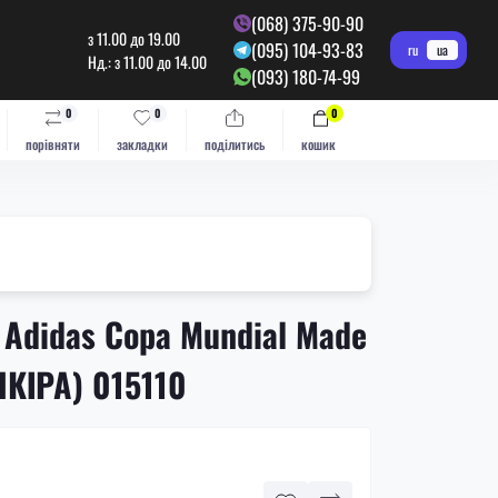
(068) 375-90-90
з 11.00 до 19.00
(095) 104-93-83
ru
ua
Нд.: з 11.00 до 14.00
(093) 180-74-99
0
0
0
порівняти
закладки
поділитись
кошик
 Adidas Copa Mundial Made
ШКІРА) 015110