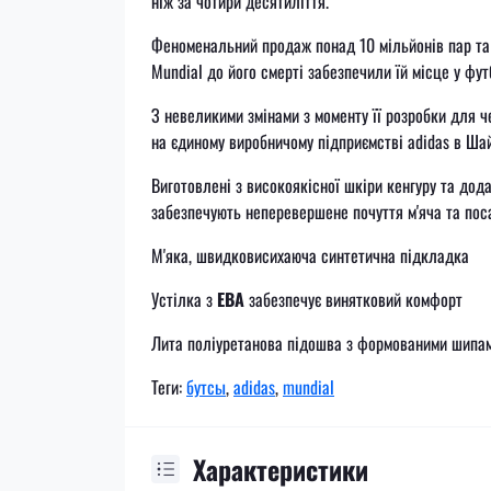
ніж за чотири десятиліття.
Феноменальний продаж понад 10 мільйонів пар та 
Mundial до його смерті забезпечили їй місце у фу
З невеликими змінами з моменту її розробки для че
на єдиному виробничому підприємстві adidas в Ша
Виготовлені з високоякісної шкіри кенгуру та дода
забезпечують неперевершене почуття м'яча та поса
М'яка, швидковисихаюча синтетична підкладка
Устілка з
ЕВА
забезпечує винятковий комфорт
Лита поліуретанова підошва з формованими шипам
Теги:
бутсы
,
adidas
,
mundial
Характеристики