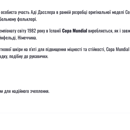
особиста участь Аді Дасслера в ранній розробці оригінальної моделі Co
тбольному фольклорі.
мпіонату світу 1982 року в Іспанії
Copa Mundial
виробляється, як і зав
йнфельді, Німеччина.
ткової шкіри на п'яті для підвищення міцності та стійкості, Copa Mundial
дку, подібну до рукавички.
и для надійного зчеплення.