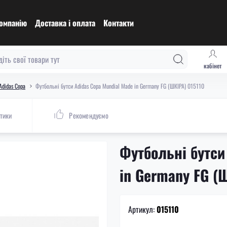
омпанію
Доставка і оплата
Контакти
кабінет
Adidas Copa
Футбольні бутси Adidas Copa Mundial Made in Germany FG (ШКІРА) 015110
тики
Рекомендуємо
Футбольні бутси
in Germany FG (
Артикул:
015110