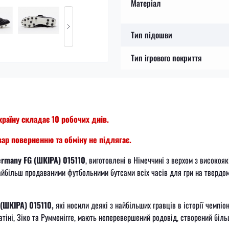
Матеріал
Тип підошви
Тип ігрового покриття
країну складає 10 робочих днів.
ар поверненню та обміну не підлягає.
ermany FG (ШКІРА) 015110
, виготовлені в Німеччині з верхом з високояк
найбільш продаваними футбольними бутсами всіх часів для гри на твердо
(ШКІРА) 015110,
які носили деякі з найбільших гравців в історії чемпіо
атіні, Зіко та Румменігге, мають неперевершений родовід, створений біл