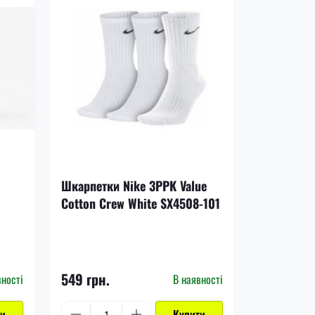
-17%
Шкарпетки Nike 3PPK Value
Щитки Nik
Cotton Crew White SX4508-101
DN3611-8
1 199 грн.
549 грн.
999 грн.
вності
В наявності
ти
Купити