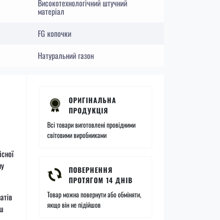
Високотехнологічний штучний
матеріал
FG копочки
Натуральний газон
ОРИГІНАЛЬНА
ПРОДУКЦІЯ
Всі товари виготовлені провідними
світовими виробниками
існої
му
ПОВЕРНЕННЯ
ПРОТЯГОМ 14 ДНІВ
Товар можна повернути або обміняти,
натів
якщо він не підійшов
ьш