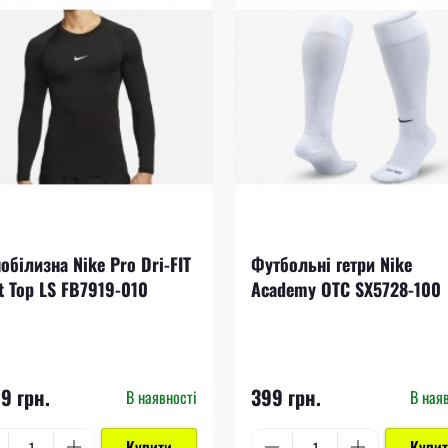
обілизна Nike Pro Dri-FIT
Футбольні гетри Nike
t Top LS FB7919-010
Academy OTC SX5728-100
99 грн.
399 грн.
В наявності
В ная
Купити
Купи