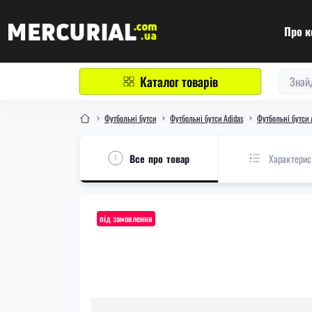
Про к
Каталог товарів
Футбольні бутси
Футбольні бутси Adidas
Футбольні бутси 
Все про товар
Характерис
під замовлення