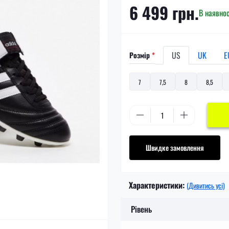
6 499 грн.
В наявнос
US
UK
E
Розмір
*
7
7,5
8
8,5
Швидке замовлення
Характеристики:
(Дивитись усі)
Рівень