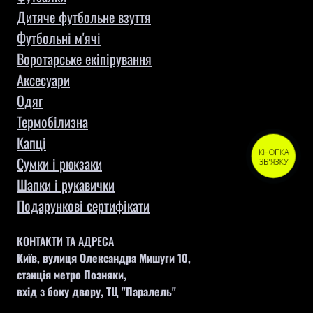
Дитяче футбольне взуття
Футбольні м'ячі
Воротарське екіпірування
Aксесуари
Одяг
Термобілизна
Капці
КНОПКА
Сумки і рюкзаки
ЗВ'ЯЗКУ
Шапки і рукавички
Подарункові сертифікати
КОНТАКТИ ТА АДРЕСА
Київ, вулиця Олександра Мишуги 10,
станція метро Позняки,
вхід з боку двору, ТЦ "Паралель"