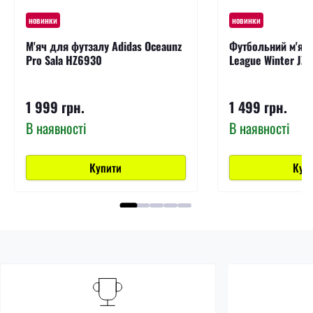
новинки
новинки
М'яч для футзалу Adidas Oceaunz
Футбольний м'яч A
Pro Sala HZ6930
League Winter JZ
1 999 грн.
1 499 грн.
В наявності
В наявності
Купити
Куп