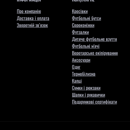
Про компанію
Кросівки
Доставка і оплата
Футбольні бутси
Зворотній зв’язок
Сороконіжки
Футзалки
Дитяче футбольне взуття
Футбольні м'ячі
Воротарське екіпірування
Aксесуари
Одяг
Термобілизна
Капці
Сумки і рюкзаки
Шапки і рукавички
Подарункові сертифікати