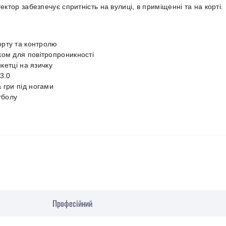
ектор забезпечує спритність на вулиці, в приміщенні та на корті.
орту та контролю
ком для повітропроникності
икетці на язичку
3.0
 гри під ногами
тболу
Професійний