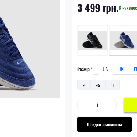
3 499 грн.
В наявнос
US
UK
E
Розмір
*
9
9,5
11
Швидке замовлення