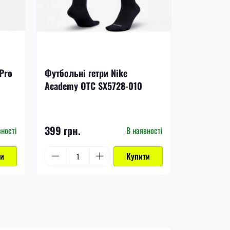
Pro
Футбольні гетри Nike
Шкарпетки
Academy OTC SX5728-010
Cushion C
399 грн.
999 грн.
вності
В наявності
ти
Купити