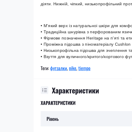
діяти. Нижній, чіпкий, низькопрофільний прот
• М'який верх із натуральноі шкіри для комф
• Традиційна шнурівка з перфорованим язич
• Фірмове позначення Heritage на п'яті та ет
• Проміжна підошва з піноматеріалу Cushlon 
• Низькопрофільна підошва для зчеплення та
• Взуття для вуличного/критого/кортового фу
Теги:
футзалки
,
nike
,
tiempo
Характеристики
ХАРАКТЕРИСТИКИ
Рівень