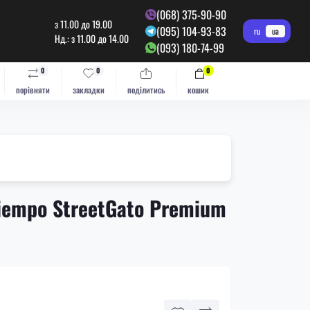
(068) 375-90-90
з 11.00 до 19.00
(095) 104-93-83
ru
ua
Нд.: з 11.00 до 14.00
(093) 180-74-99
0
0
0
порівняти
закладки
поділитись
кошик
iempo StreetGato Premium