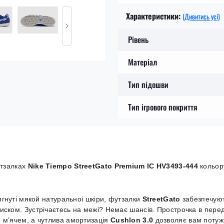
Характеристики:
(Дивитись усі)
Рівень
Матеріал
Тип підошви
Тип ігрового покриття
утзалках
Nike Tiempo StreetGato Premium IC HV3493-444
кольор
ягнуті мякой натуральноі шкіри, футзалки
StreetGato
забезпечую
иском. Зустрічаєтесь на межі? Немає шансів. Прострочка в пере
 м’ячем, а чутлива амортизація
Cushlon 3.0
дозволяє вам потуж