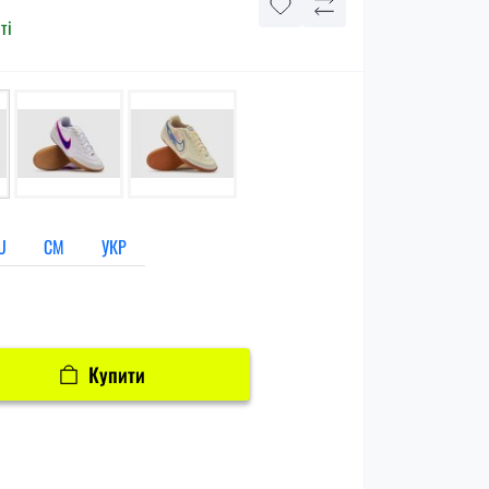
ті
U
СМ
УКР
Купити