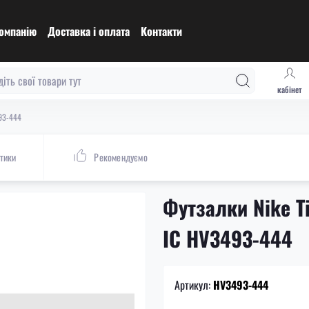
омпанію
Доставка і оплата
Контакти
кабінет
493-444
тики
Рекомендуємо
Футзалки Nike T
IC HV3493-444
Артикул:
HV3493-444