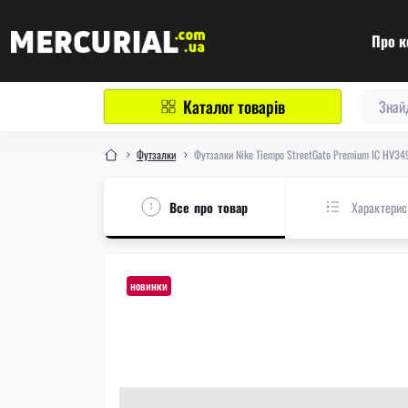
Про к
Каталог товарів
Футзалки
Футзалки Nike Tiempo StreetGato Premium IC HV3
Все про товар
Характерис
новинки