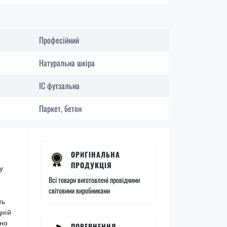
Професійний
Натуральна шкіра
IC футзальна
Паркет, бетон
ОРИГІНАЛЬНА
ПРОДУКЦІЯ
у
Всі товари виготовлені провідними
світовими виробниками
ть
дній
но
ПОВЕРНЕННЯ