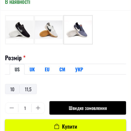
В наявності
Розмір
*
US
UK
EU
СМ
УКР
10
11,5
Швидке замовлення
Купити