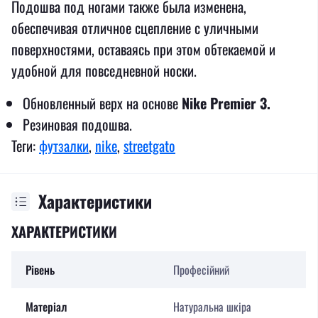
Подошва под ногами также была изменена,
обеспечивая отличное сцепление с уличными
поверхностями, оставаясь при этом обтекаемой и
удобной для повседневной носки.
Обновленный верх на основе
Nike Premier 3.
Резиновая подошва.
Теги:
футзалки
,
nike
,
streetgato
Характеристики
ХАРАКТЕРИСТИКИ
Рівень
Професійний
Матеріал
Натуральна шкіра