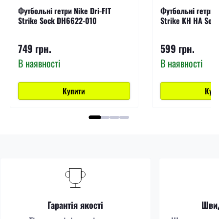
Футбольні гетри Nike Dri-FIT
Футбольні гетри N
Strike Sock DH6622-010
Strike KH HA Sock
749 грн.
599 грн.
В наявності
В наявності
Купити
Куп
Гарантія якості
Швид