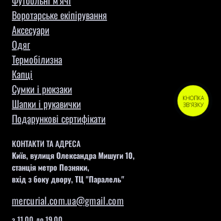
Футбольні м'ячі
Воротарське екіпірування
Aксесуари
Одяг
Термобілизна
Капці
Сумки і рюкзаки
КНОПКА
Шапки і рукавички
ЗВ'ЯЗКУ
Подарункові сертифікати
КОНТАКТИ ТА АДРЕСА
Київ, вулиця Олександра Мишуги 10,
станція метро Позняки,
вхід з боку двору, ТЦ "Паралель"
mercurial.com.ua@gmail.com
з 11.00 до 19.00