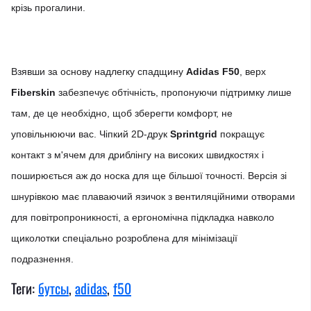
крізь прогалини.
Взявши за основу надлегку спадщину
Adidas F50
, верх
Fiberskin
забезпечує обтічність, пропонуючи підтримку лише
там, де це необхідно, щоб зберегти комфорт, не
уповільнюючи вас. Чіпкий 2D-друк
Sprintgrid
покращує
контакт з м'ячем для дриблінгу на високих швидкостях і
поширюється аж до носка для ще більшої точності. Версія зі
шнурівкою має плаваючий язичок з вентиляційними отворами
для повітропроникності, а ергономічна підкладка навколо
щиколотки спеціально розроблена для мінімізації
подразнення.
Теги:
бутсы
,
adidas
,
f50