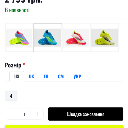
В наявності
Розмір
*
US
UK
EU
СМ
УКР
4
Швидке замовлення