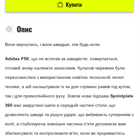
Купити
Опис
Вони вернулись, і вони швидше, ніж будь-коли.
Adidas F50
, що не встигав за швидкістю, повертається,
готовий знову налякати захисників. Культові черевики були
переосмислені з використанням новітніх технологій легкої
техніки, а adi налаштували їх як для стрімких ривків під кутом,
так і для прямолінійного руху. Зовсім нова підошва
Sprintplate
360
​​має закруглені шипи в середній частині стопи, що
дозволяють швидкі та рішучі удари, що вибивають суперників з
колії, а стабілізуюча зовнішня частина п'яти допомагає вам
збалансувати та контролювати м'яч, коли ви прориваєтесь