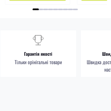
Гарантія якості
Швид
Тільки орінігальні товари
Швидка доста
нас