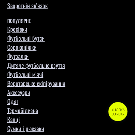
Зворотній зв’язок
ПОПУЛЯРНЕ
Кросівки
Футбольні бутси
Сороконіжки
Футзалки
Дитяче футбольне взуття
Футбольні м'ячі
Воротарське екіпірування
Aксесуари
Одяг
Термобілизна
КНОПКА
ЗВ'ЯЗКУ
Капці
Сумки і рюкзаки