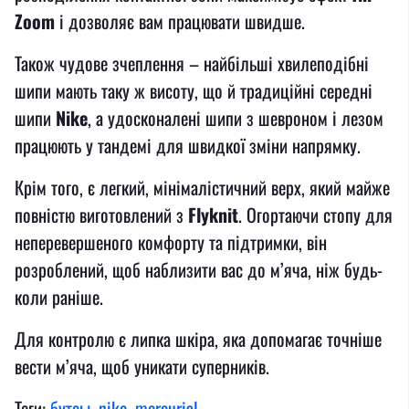
Zoom
і дозволяє вам працювати швидше.
Також чудове зчеплення – найбільші хвилеподібні
шипи мають таку ж висоту, що й традиційні середні
шипи
Nike
, а удосконалені шипи з шевроном і лезом
працюють у тандемі для швидкої зміни напрямку.
Крім того, є легкий, мінімалістичний верх, який майже
повністю виготовлений з
Flyknit
. Огортаючи стопу для
неперевершеного комфорту та підтримки, він
розроблений, щоб наблизити вас до м’яча, ніж будь-
коли раніше.
Для контролю є липка шкіра, яка допомагає точніше
вести м’яча, щоб уникати суперників.
Теги:
бутсы
,
nike
,
mercurial