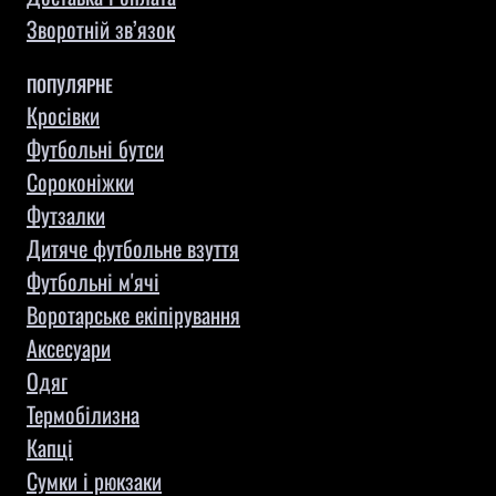
Зворотній зв’язок
ПОПУЛЯРНЕ
Кросівки
Футбольні бутси
Сороконіжки
Футзалки
Дитяче футбольне взуття
Футбольні м'ячі
Воротарське екіпірування
Aксесуари
Одяг
Термобілизна
Капці
Сумки і рюкзаки