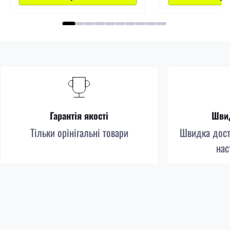
Гарантія якості
Швид
Тільки орінігальні товари
Швидка доста
нас