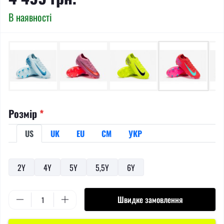
В наявності
Розмір
*
US
UK
EU
СМ
УКР
2Y
4Y
5Y
5,5Y
6Y
Швидке замовлення