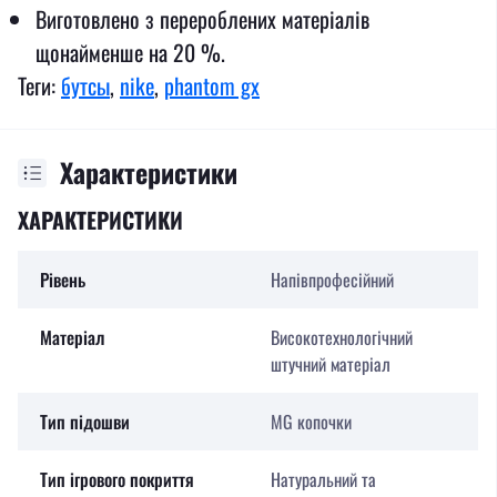
Виготовлено з перероблених матеріалів
щонайменше на 20 %.
Теги:
бутсы
,
nike
,
phantom gx
Характеристики
ХАРАКТЕРИСТИКИ
Рівень
Напівпрофесійний
Матеріал
Високотехнологічний
штучний матеріал
Тип підошви
MG копочки
Тип ігрового покриття
Натуральний та