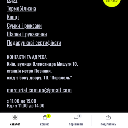
ЗВ'ЯЗКУ
Термобілизна
Капці
Сумки і рюкзаки
Шапки і рукавички
Подарункові сертифікати
КОНТАКТИ ТА АДРЕСА
Київ, вулиця Олександра Мишуги 10,
станція метро Позняки,
вхід з боку двору, ТЦ "Паралель"
mercurial.com.ua@gmail.com
з 11.00 до 19.00
Нд.: з 11.00 до 14.00
0
0
Швидке замовлення
Купити
каталог
кошик
порівняти
поділитись