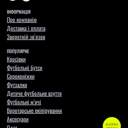
ІНФОРМАЦІЯ
Про компанію
Доставка і оплата
Зворотній зв’язок
ПОПУЛЯРНЕ
Кросівки
Футбольні бутси
Сороконіжки
Футзалки
Дитяче футбольне взуття
Футбольні м'ячі
Воротарське екіпірування
Aксесуари
КНОПКА
Одяг