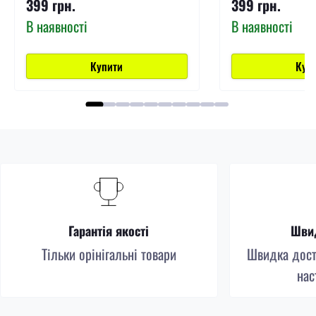
399 грн.
399 грн.
В наявності
В наявності
Купити
Куп
Гарантія якості
Швид
Тільки орінігальні товари
Швидка доста
нас