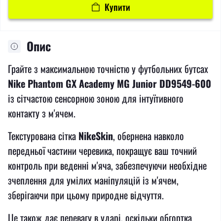
Купити
Опис
Грайте з максимальною точністю у футбольних бутсах
Nike Phantom GX Academy MG Junior DD9549-600
із сітчастою сенсорною зоною для інтуїтивного
контакту з м'ячем.
Текстурована сітка
NikeSkin
, обернена навколо
передньої частини черевика, покращує ваш точний
контроль при веденні м'яча, забезпечуючи необхідне
зчеплення для умілих маніпуляцій із м'ячем,
зберігаючи при цьому природне відчуття.
Це також дає перевагу в ударі, оскільки обгортка