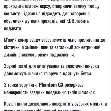
проходить вздовж верху, створюючи велику площу
контакту - ідеально підходить для створення
обурливих дугових проходів, які KDB любить
подавати.
М'який комір ззаду забезпечує щільне прилягання до
кісточки, а зміщені шви та загальний асиметричний
дизайн знижують ризик подразнення.
Зручні петлі для витягування та еластичні шнурки
допоможуть швидко та зручно вдягнути бутси.
З точки зору тяги,
Phantom GX
розкриває
маневреність завдяки поєднанню типів шпильок.
Круглі шипи дозволяють повертати у вузьких місцях, а
шеврони у передній частині допомагають