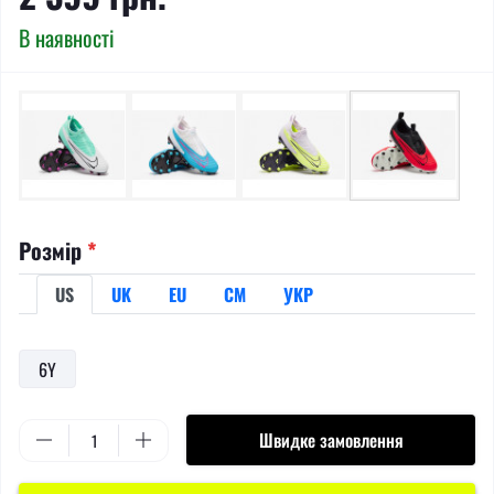
В наявності
Розмір
*
US
UK
EU
СМ
УКР
6Y
Швидке замовлення