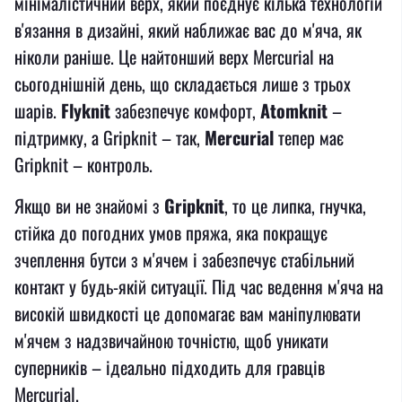
мінімалістичний верх, який поєднує кілька технологій
в'язання в дизайні, який наближає вас до м'яча, як
ніколи раніше. Це найтонший верх Mercurial на
сьогоднішній день, що складається лише з трьох
шарів.
Flyknit
забезпечує комфорт,
Atomknit
–
підтримку, а Gripknit – так,
Mercurial
тепер має
Gripknit – контроль.
Якщо ви не знайомі з
Gripknit
, то це липка, гнучка,
стійка до погодних умов пряжа, яка покращує
зчеплення бутси з м'ячем і забезпечує стабільний
контакт у будь-якій ситуації. Під час ведення м'яча на
високій швидкості це допомагає вам маніпулювати
м'ячем з надзвичайною точністю, щоб уникати
суперників – ідеально підходить для гравців
Mercurial.