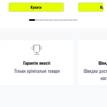
Купити
Куп
Гарантія якості
Швид
Тільки орінігальні товари
Швидка доста
нас