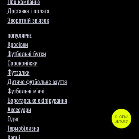
Про компанію
Доставка і оплата
Зворотній зв’язок
ПОПУЛЯРНЕ
Кросівки
Футбольні бутси
Сороконіжки
Футзалки
Дитяче футбольне взуття
Футбольні м'ячі
Воротарське екіпірування
Aксесуари
Одяг
КНОПКА
ЗВ'ЯЗКУ
Термобілизна
Капці