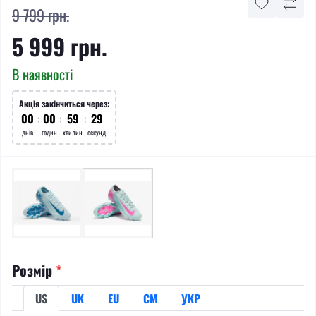
9 799 грн.
5 999 грн.
В наявності
Акція закінчиться через:
00
:
00
:
59
:
29
днів
годин
хвилин
секунд
Розмір
*
US
UK
EU
СМ
УКР