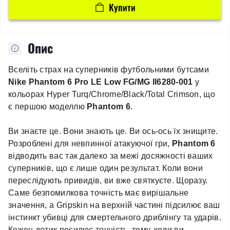
Купити
Опис
Вселіть страх на суперників футбольними бутсами
Nike Phantom 6 Pro LE Low FG/MG II6280-001
у
кольорах Hyper Turq/Chrome/Black/Total Crimson, що
є першою моделлю
Phantom 6
.
Ви знаєте це. Вони знають це. Ви ось-ось їх знищите.
Розроблені для невпинної атакуючої гри,
Phantom 6
відводить вас так далеко за межі досяжності ваших
суперників, що є лише один результат. Коли вони
переслідують привидів, ви вже святкуєте. Щоразу.
Саме безпомилкова точність має вирішальне
значення, а Gripskin на верхній частині підсилює ваш
інстинкт убивці для смертельного дриблінгу та ударів.
Кожен дотик посилює точність, тому, коли ви