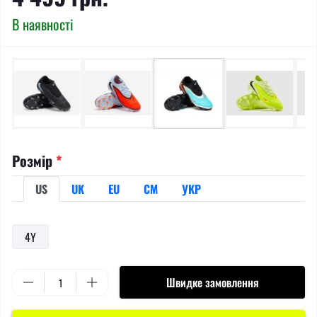
В наявності
Розмір
*
US
UK
EU
СМ
УКР
4Y
Швидке замовлення