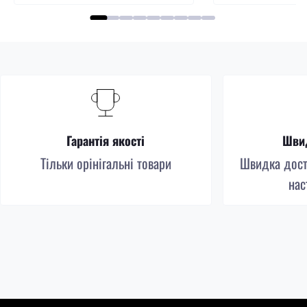
Гарантія якості
Швид
Тільки орінігальні товари
Швидка доста
нас