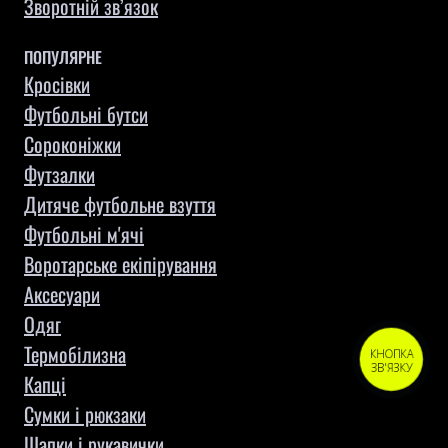
Зворотній зв’язок
ПОПУЛЯРНЕ
Кросівки
Футбольні бутси
Сороконіжки
Футзалки
Дитяче футбольне взуття
Футбольні м'ячі
Воротарське екіпірування
Aксесуари
Одяг
Термобілизна
КНОПКА
ЗВ'ЯЗКУ
Капці
Сумки і рюкзаки
Шапки і рукавички