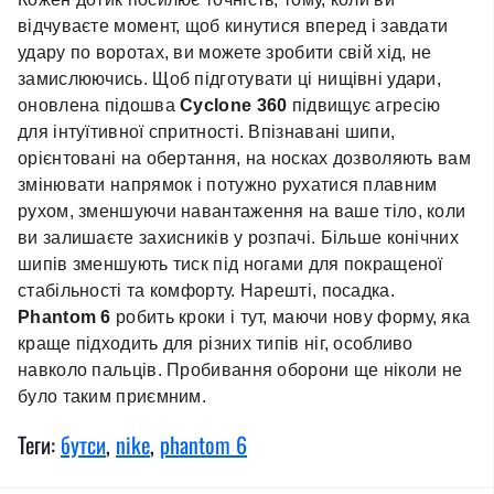
відчуваєте момент, щоб кинутися вперед і завдати
удару по воротах, ви можете зробити свій хід, не
замислюючись. Щоб підготувати ці нищівні удари,
оновлена ​​підошва
Cyclone 360
​​підвищує агресію
для інтуїтивної спритності. Впізнавані шипи,
орієнтовані на обертання, на носках дозволяють вам
змінювати напрямок і потужно рухатися плавним
рухом, зменшуючи навантаження на ваше тіло, коли
ви залишаєте захисників у розпачі. Більше конічних
шипів зменшують тиск під ногами для покращеної
стабільності та комфорту. Нарешті, посадка.
Phantom 6
робить кроки і тут, маючи нову форму, яка
краще підходить для різних типів ніг, особливо
навколо пальців. Пробивання оборони ще ніколи не
було таким приємним.
Теги:
бутси
,
nike
,
phantom 6