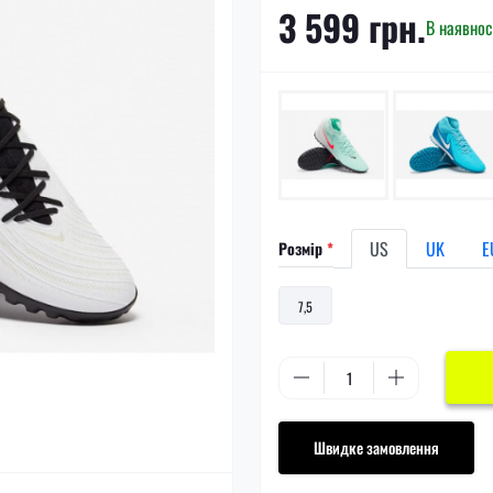
3 599 грн.
В наявнос
US
UK
E
Розмір
*
7,5
Швидке замовлення