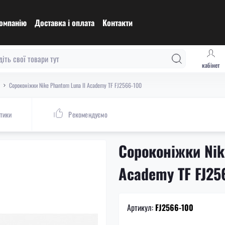
омпанію
Доставка і оплата
Контакти
кабінет
Сороконіжки Nike Phantom Luna II Academy TF FJ2566-100
тики
Рекомендуємо
Сороконіжки Nik
Academy TF FJ25
Артикул:
FJ2566-100