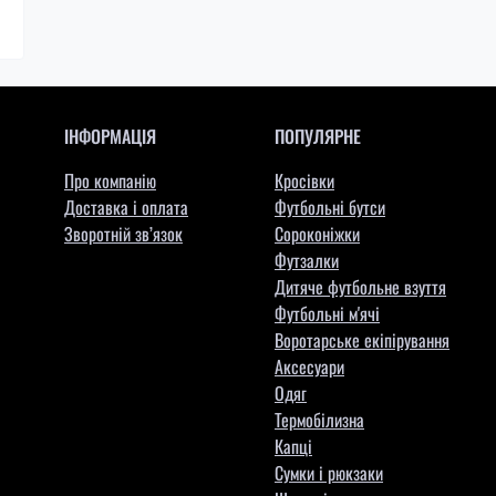
ІНФОРМАЦІЯ
ПОПУЛЯРНЕ
Про компанію
Кросівки
Доставка і оплата
Футбольні бутси
Зворотній зв’язок
Сороконіжки
Футзалки
Дитяче футбольне взуття
Футбольні м'ячі
Воротарське екіпірування
Aксесуари
Одяг
Термобілизна
Капці
Сумки і рюкзаки