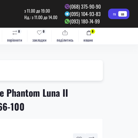
(068) 375-90-90
з 11.00 до 19.00
(095) 104-93-83
ru
ua
Нд.: з 11.00 до 14.00
(093) 180-74-99
0
0
0
порівняти
закладки
поділитись
кошик
e Phantom Luna II
66-100