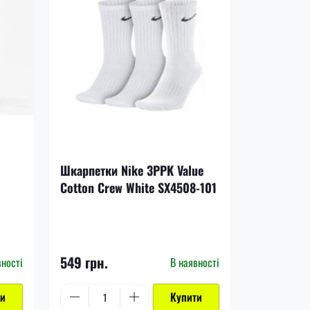
-17%
Шкарпетки Nike 3PPK Value
Щитки Nik
Cotton Crew White SX4508-101
DN3611-8
1 199 грн.
549 грн.
999 грн.
вності
В наявності
ти
Купити