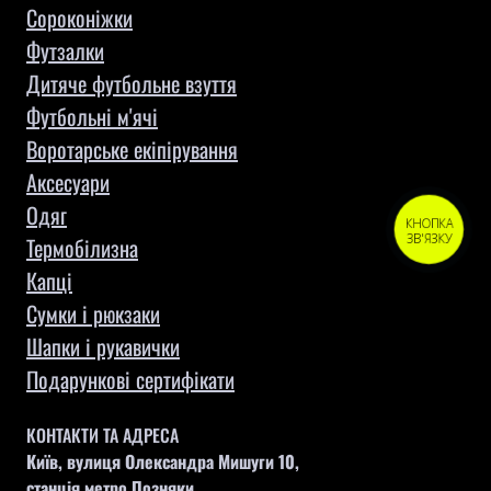
Сороконіжки
Футзалки
Дитяче футбольне взуття
Футбольні м'ячі
Воротарське екіпірування
Aксесуари
Одяг
КНОПКА
ЗВ'ЯЗКУ
Термобілизна
Капці
Сумки і рюкзаки
Шапки і рукавички
Подарункові сертифікати
КОНТАКТИ ТА АДРЕСА
Київ, вулиця Олександра Мишуги 10,
станція метро Позняки,