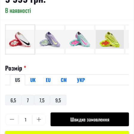
В наявності
Розмір
*
US
UK
EU
СМ
УКР
6,5
7
7,5
9,5
Швидке замовлення