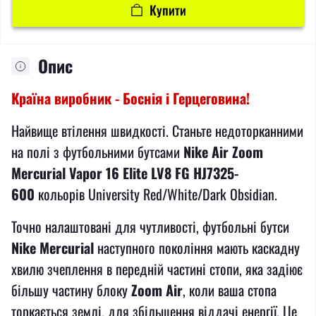
Купити
Опис
Країна виробник - Боснія і Герцеговина!
Найвище втілення швидкості. Станьте недоторканними
на полі з футбольними бутсами
Nike Air Zoom
Mercurial Vapor 16 Elite LV8 FG HJ7325-
600
кольорів University Red/White/Dark Obsidian.
Точно налаштовані для чутливості, футбольні бутси
Nike Mercurial
наступного покоління мають каскадну
хвилю зчеплення в передній частині стопи, яка задіює
більшу частину блоку
Zoom Air
, коли ваша стопа
торкається землі, для збільшення віддачі енергії. Це