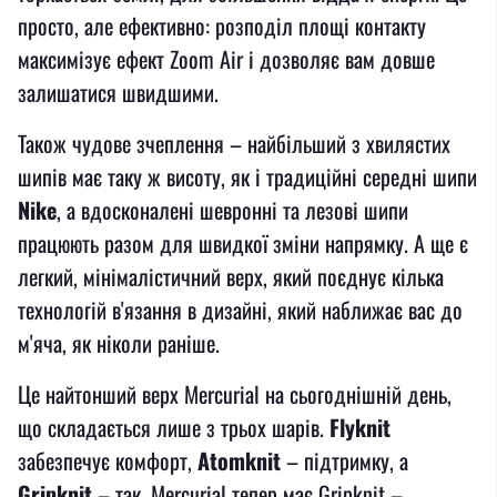
просто, але ефективно: розподіл площі контакту
максимізує ефект Zoom Air і дозволяє вам довше
залишатися швидшими.
Також чудове зчеплення – найбільший з хвилястих
шипів має таку ж висоту, як і традиційні середні шипи
Nike
, а вдосконалені шевронні та лезові шипи
працюють разом для швидкої зміни напрямку. А ще є
легкий, мінімалістичний верх, який поєднує кілька
технологій в'язання в дизайні, який наближає вас до
м'яча, як ніколи раніше.
Це найтонший верх Mercurial на сьогоднішній день,
що складається лише з трьох шарів.
Flyknit
забезпечує комфорт,
Atomknit
– підтримку, а
Gripknit
– так, Mercurial тепер має Gripknit –