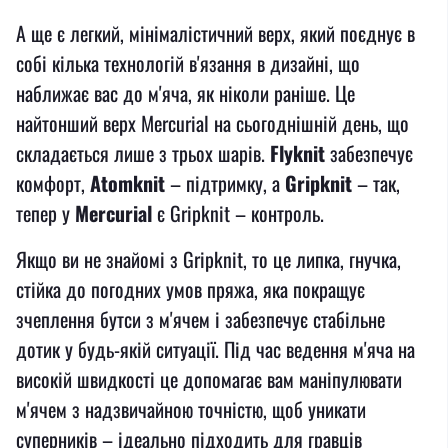
А ще є легкий, мінімалістичний верх, який поєднує в
собі кілька технологій в'язання в дизайні, що
наближає вас до м'яча, як ніколи раніше. Це
найтонший верх Mercurial на сьогоднішній день, що
складається лише з трьох шарів.
Flyknit
забезпечує
комфорт,
Atomknit
– підтримку, а
Gripknit
– так,
тепер у
Mercurial
є Gripknit – контроль.
Якщо ви не знайомі з Gripknit, то це липка, гнучка,
стійка до погодних умов пряжа, яка покращує
зчеплення бутси з м'ячем і забезпечує стабільне
дотик у будь-якій ситуації. Під час ведення м'яча на
високій швидкості це допомагає вам маніпулювати
м'ячем з надзвичайною точністю, щоб уникати
суперників – ідеально підходить для гравців