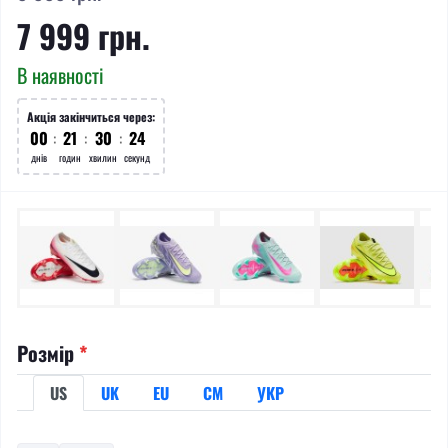
7 999 грн.
В наявності
Акція закінчиться через:
00
:
21
:
30
:
24
днів
годин
хвилин
секунд
Розмір
*
US
UK
EU
СМ
УКР