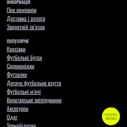
ІНФОРМАЦІЯ
Про компанію
Доставка і оплата
Зворотній зв’язок
ПОПУЛЯРНЕ
Кросівки
Футбольні бутси
Сороконіжки
Футзалки
Дитяче футбольне взуття
Футбольні м'ячі
Воротарське екіпірування
Aксесуари
КНОПКА
Одяг
ЗВ'ЯЗКУ
Термобілизна