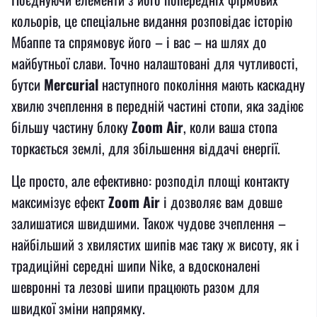
кольорів, це спеціальне видання розповідає історію
Мбаппе та спрямовує його – і вас – на шлях до
майбутньої слави. Точно налаштовані для чутливості,
бутси
Mercurial
наступного покоління мають каскадну
хвилю зчеплення в передній частині стопи, яка задіює
більшу частину блоку
Zoom Air
, коли ваша стопа
торкається землі, для збільшення віддачі енергії.
Це просто, але ефективно: розподіл площі контакту
максимізує ефект
Zoom Air
і дозволяє вам довше
залишатися швидшими. Також чудове зчеплення –
найбільший з хвилястих шипів має таку ж висоту, як і
традиційні середні шипи Nike, а вдосконалені
шевронні та лезові шипи працюють разом для
швидкої зміни напрямку.