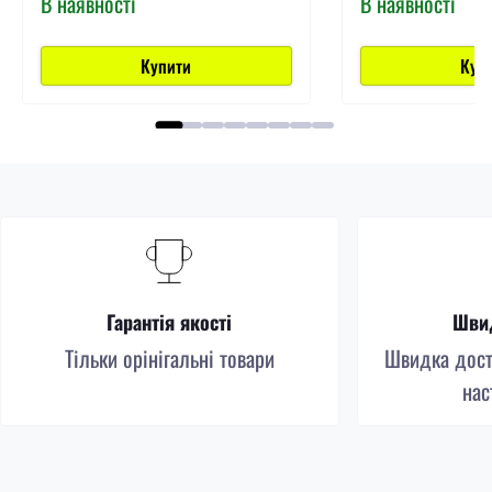
В наявності
В наявності
Купити
Куп
Гарантія якості
Швид
Тільки орінігальні товари
Швидка доста
нас