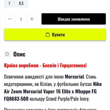
7
8,5
Швидке замовлення
Купити
Опис
Краіна виробник - Боснія і Герцеговина!
Освячення швидкості для ікони
Mercurial
. Стань
недоторканним, як Кіліан, у футбольних бутсах
Nike
Air Zoom Mercurial Vapor 16 Elite x Mbappe FG
FQ8683-500
кольору Grand Purple/Pale Ivory.
Поєднуючи елементи з його попередніх фірмових